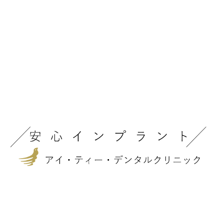
sagittis sem nibh id elit. Duis
sed odio sit amet nibh
vulputate cursus a sit amet
mauris. Morbi accumsan
ipsum velit. Nam nec tellus a
odio tincidunt auctor a
ornare odio. Sed non mauris
vitae erat consequat auctor
eu in elit.