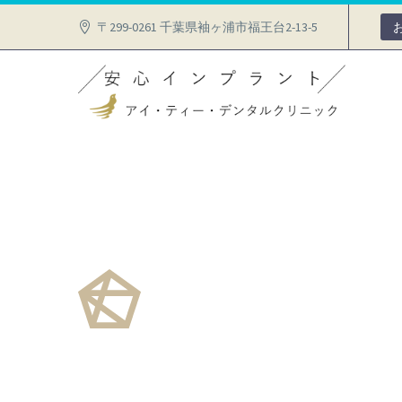
〒299-0261 千葉県袖ヶ浦市福王台2-13-5