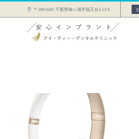
〒299-0261 千葉県袖ヶ浦市福王台2-13-5