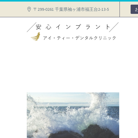
〒299-0261 千葉県袖ヶ浦市福王台2-13-5