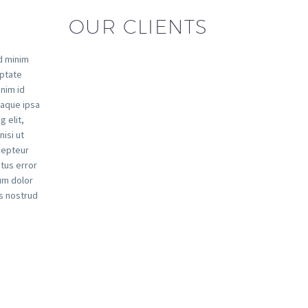
OUR CLIENTS
d minim
uptate
anim id
eaque ipsa
g elit,
isi ut
xcepteur
atus error
um dolor
is nostrud