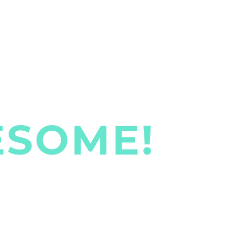
ESOME!
empor incididunt ut . Ut enim
ip ex ea commodo consequat.