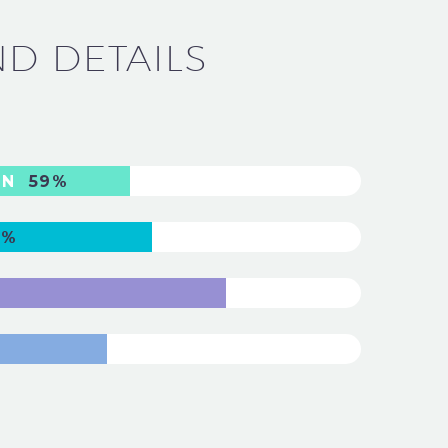
ND DETAILS
GN
59%
3%