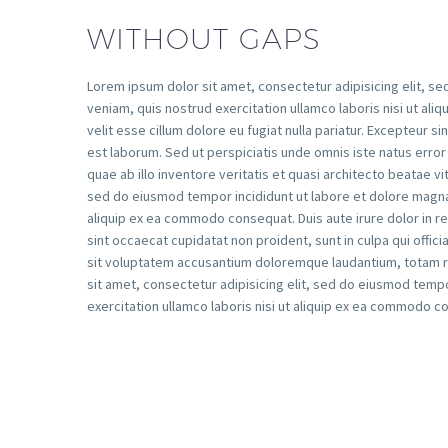
WITHOUT GAPS
Lorem ipsum dolor sit amet, consectetur adipisicing elit, s
veniam, quis nostrud exercitation ullamco laboris nisi ut al
velit esse cillum dolore eu fugiat nulla pariatur. Excepteur si
est laborum. Sed ut perspiciatis unde omnis iste natus err
quae ab illo inventore veritatis et quasi architecto beatae vi
sed do eiusmod tempor incididunt ut labore et dolore magna a
aliquip ex ea commodo consequat. Duis aute irure dolor in rep
sint occaecat cupidatat non proident, sunt in culpa qui offic
sit voluptatem accusantium doloremque laudantium, totam re
sit amet, consectetur adipisicing elit, sed do eiusmod tempo
exercitation ullamco laboris nisi ut aliquip ex ea commodo c