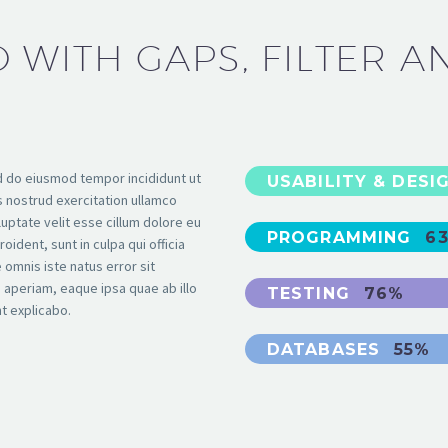
 WITH GAPS, FILTER A
ed do eiusmod tempor incididunt ut
USABILITY & DESI
s nostrud exercitation ullamco
oluptate velit esse cillum dolore eu
PROGRAMMING
6
oident, sunt in culpa qui officia
 omnis iste natus error sit
aperiam, eaque ipsa quae ab illo
TESTING
76%
nt explicabo.
DATABASES
55%