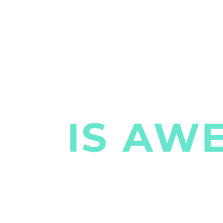
EM
IS AW
consectetur adipisicing elit, sed do eiusmod t
rud exercitation ullamco laboris nisi ut aliqu