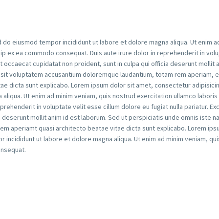
ed do eiusmod tempor incididunt ut labore et dolore magna aliqua. Ut enim a
iquip ex ea commodo consequat. Duis aute irure dolor in reprehenderit in vol
nt occaecat cupidatat non proident, sunt in culpa qui officia deserunt mollit 
or sit voluptatem accusantium doloremque laudantium, totam rem aperiam, 
tae dicta sunt explicabo. Lorem ipsum dolor sit amet, consectetur adipisicin
liqua. Ut enim ad minim veniam, quis nostrud exercitation ullamco laboris n
rehenderit in voluptate velit esse cillum dolore eu fugiat nulla pariatur. E
ia deserunt mollit anim id est laborum. Sed ut perspiciatis unde omnis iste n
m aperiamt quasi architecto beatae vitae dicta sunt explicabo. Lorem ips
r incididunt ut labore et dolore magna aliqua. Ut enim ad minim veniam, qu
onsequat.