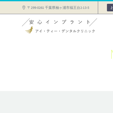
〒299-0261 千葉県袖ヶ浦市福王台2-13-5
PORTFOLIO
Home
Portfolios
Masonry Portfolio Grids Dem