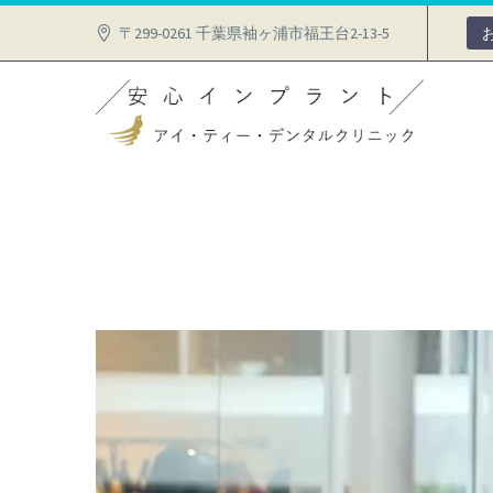
〒299-0261 千葉県袖ヶ浦市福王台2-13-5
動
画
プ
レ
ー
ヤ
ー