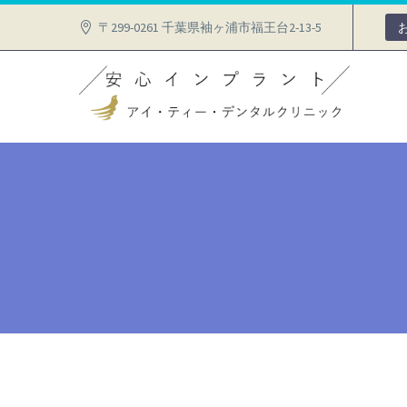
〒299-0261 千葉県袖ヶ浦市福王台2-13-5